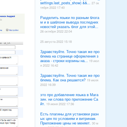
settings.last_posts_show) &&...
27 ок
тября 2022 17:40
Разделить языки по разным блога
м и в шаблоне вывода последних
новостей указать блог для этой...
26 октября 2022 22:04
25 августа 2022 15:18
Здравствуйте. Точно такая же про
блема на странице оформления з
аказа - строки корзины на...
19 июл
я 2022 16:42
Здравствуйте. Точно такая же про
блема. Как она решается?
19 июля
2022 16:39
это про добавление языка в Мага
зин. ни слова про приложение Са
йт.
19 июня 2022 17:36
Есть плагины для установки разн
ых цен по условиям и витринам.
Приложение цены не меняет.
30 м