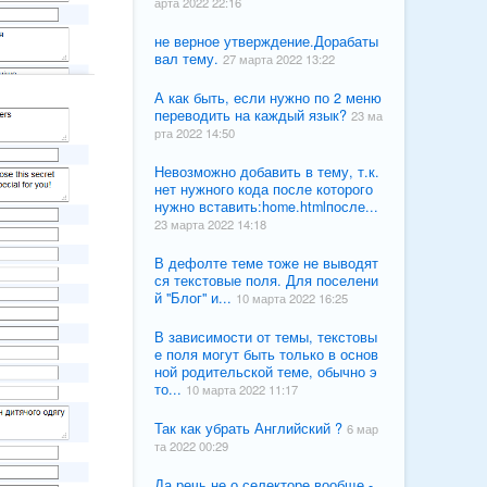
арта 2022 22:16
не верное утверждение.Дорабаты
вал тему.
27 марта 2022 13:22
А как быть, если нужно по 2 меню
переводить на каждый язык?
23 ма
рта 2022 14:50
Невозможно добавить в тему, т.к.
нет нужного кода после которого
нужно вставить:home.htmlпосле...
23 марта 2022 14:18
В дефолте теме тоже не выводят
ся текстовые поля. Для поселени
й "Блог" и...
10 марта 2022 16:25
В зависимости от темы, текстовы
е поля могут быть только в основ
ной родительской теме, обычно э
то...
10 марта 2022 11:17
Так как убрать Английский ?
6 мар
та 2022 00:29
Да речь не о селекторе вообще -