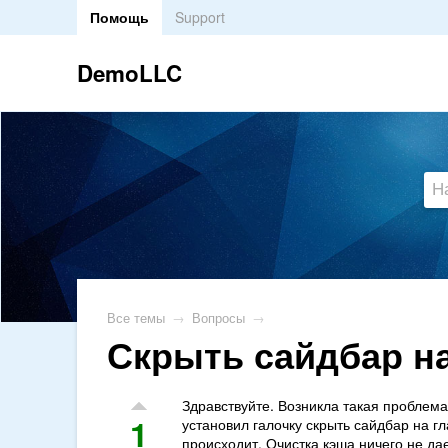
Помощь
Support
DemoLLC
Все темы
→
Вопросы
→
Скрыть сайдбар на
Здравствуйте. Возникла такая проблема
1
установил галочку скрыть сайдбар на гл
происходит. Очистка кэша ничего не да