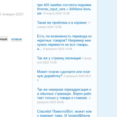
при 403 ошибке хостинга поднима
йтеmax_input_vars = 3000или боль
ше
10 марта 2024 12:38
0 января 2021
Такая же проблема и в корзине
17
января 2024 12:08
Есть ли возможность перевода ко
рные
новые
нкретных товаров? Например мне
нужно перевести не все товары,
а...
8 февраля 2023 16:48
Так же у страниц пагинации
4 февр
аля 2023 10:45
Может плагин сделаете или плат
ную доработку?
4 февраля 2023 06:0
6
Так же неверная переадресация н
а обычных страницах. Верно рабо
тает только у товара и главная.
4
февраля 2023 06:05
Спасибо! Помогло!Вот, может ком
у поможет тоже. {if !empty($theme_