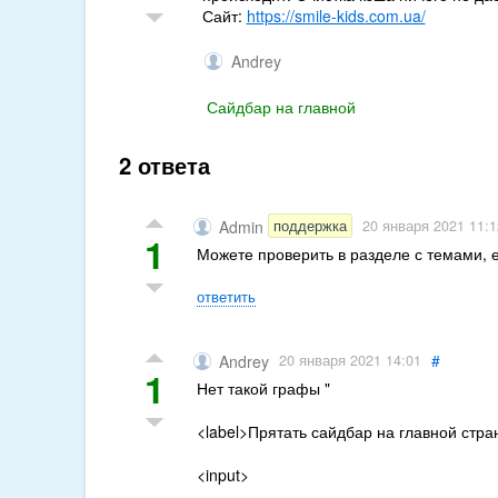
Сайт:
https://smile-kids.com.ua/
Andrey
Сайдбар на главной
2 ответа
поддержка
Admin
20 января 2021 11:1
1
Можете проверить в разделе с темами, е
ответить
#
20 января 2021 14:01
Andrey
1
Нет такой графы "
<label>Прятать сайдбар на главной стран
<input>