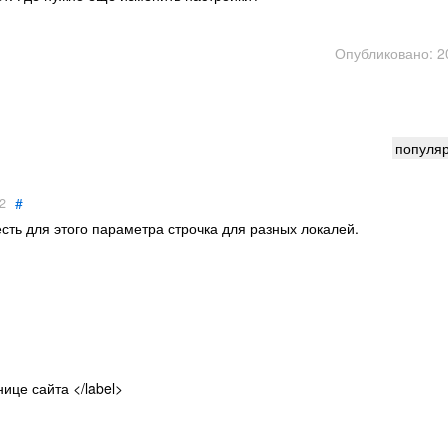
Опубликовано: 2
популя
#
2
сть для этого параметра строчка для разных локалей.
ице сайта </label>