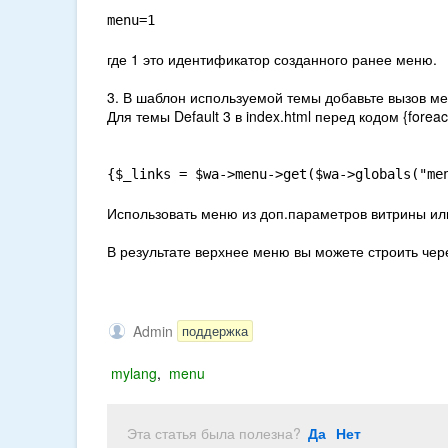
menu=1
где 1 это идентификатор созданного ранее меню.
3
. В шаблон используемой темы добавьте
вызов ме
Для темы Default 3 в index.html перед кодом {foreac
{$_links = $wa->menu->get($wa->globals("me
Использовать меню из доп.параметров витрины ил
В результате верхнее меню вы можете строить чер
Admin
поддержка
mylang
,
menu
Эта статья была полезна?
Да
Нет