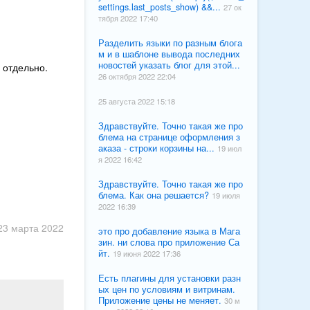
settings.last_posts_show) &&...
27 ок
тября 2022 17:40
Разделить языки по разным блога
м и в шаблоне вывода последних
новостей указать блог для этой...
 отдельно.
26 октября 2022 22:04
25 августа 2022 15:18
Здравствуйте. Точно такая же про
блема на странице оформления з
аказа - строки корзины на...
19 июл
я 2022 16:42
Здравствуйте. Точно такая же про
блема. Как она решается?
19 июля
2022 16:39
23 марта 2022
это про добавление языка в Мага
зин. ни слова про приложение Са
йт.
19 июня 2022 17:36
Есть плагины для установки разн
ых цен по условиям и витринам.
Приложение цены не меняет.
30 м