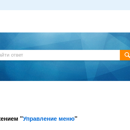
ением "
Управление меню
"