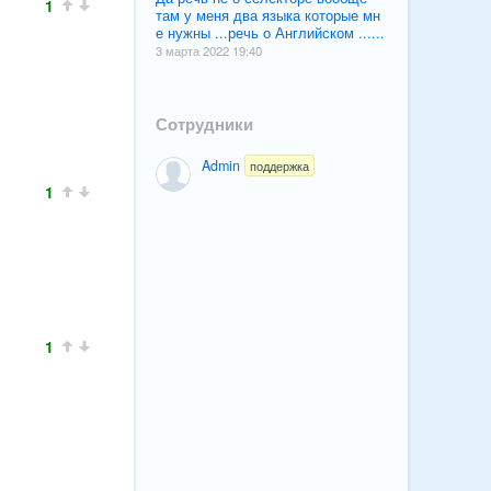
1
там у меня два языка которые мн
е нужны ...речь о Английском ......
3 марта 2022 19:40
Сотрудники
Admin
поддержка
1
1