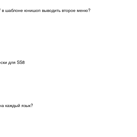
a/ в шаблоне юнишоп выводить второе меню?
ски для SS8
 на каждый язык?