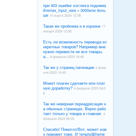
при 403 ошибке хостинга поднима
йтеmax_input_vars = 3000или боль
ше
10 марта 2024 12:38
Такая же проблема и в корзине
17
января 2024 12:08
Есть ли возможность перевода ко
нкретных товаров? Например мне
нужно перевести не все товары,
а...
8 февраля 2023 16:48
Так же у страниц пагинации
4 февр
аля 2023 10:45
Может плагин сделаете или плат
ную доработку?
4 февраля 2023 06:0
6
Так же неверная переадресация н
а обычных страницах. Верно рабо
тает только у товара и главная.
4
февраля 2023 06:05
Спасибо! Помогло!Вот, может ком
у поможет тоже. {if !empty($theme_