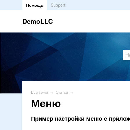
Помощь
Support
DemoLLC
Все темы
→
Статьи
→
Меню
Пример настройки меню с прилож