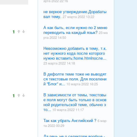
арта 2022 22:16
не верное утверждение.Дорабаты
вал тему.
27 марта 2022 13:22
А как быть, если нужно по 2 меню
1
переводить на каждый язык?
23 ма
рта 2022 14:50
Невозможно добавить в тему, т.к.
нет нужного кода после которого
нужно вставить:home.htmlпосле...
23 марта 2022 14:18
В дефолте теме тоже не выводят
ся текстовые поля. Для поселени
й "Блог" и...
10 марта 2022 16:25
В зависимости от темы, текстовы
1
е поля могут быть только в основ
ной родительской теме, обычно э
то...
10 марта 2022 11:17
Так как убрать Английский ?
6 мар
та 2022 00:29
Да речь не о селекторе вообще -