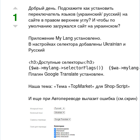
Добрый день. Подскажите как установить
1
переключатель языков (украинский/ русский) на
сайте в правом верхнем углу? И чтобы по
умолчанию загружался сайт на украинском?
Приложение My Lang установлено.
В настройках селектора добавлены Ukrainian и
Русский
<h3>Доступные селекторы</h3>
{$wa->mylang->selectorFlags()}  {$wa->mylang
Плагин Google Translate установлен.
Наша тема: «Тема «TopMarket» для Shop-Script»