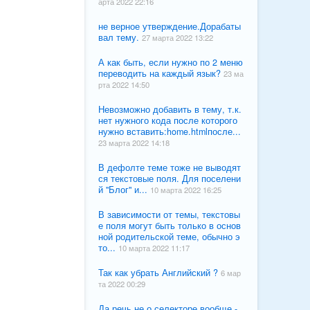
арта 2022 22:16
не верное утверждение.Дорабаты
вал тему.
27 марта 2022 13:22
А как быть, если нужно по 2 меню
переводить на каждый язык?
23 ма
рта 2022 14:50
Невозможно добавить в тему, т.к.
нет нужного кода после которого
нужно вставить:home.htmlпосле...
23 марта 2022 14:18
В дефолте теме тоже не выводят
ся текстовые поля. Для поселени
й "Блог" и...
10 марта 2022 16:25
В зависимости от темы, текстовы
е поля могут быть только в основ
ной родительской теме, обычно э
то...
10 марта 2022 11:17
Так как убрать Английский ?
6 мар
та 2022 00:29
Да речь не о селекторе вообще -