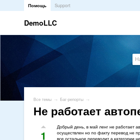
Помощь
Support
DemoLLC
Все темы
→
Баг-репорты
→
Не работает автоп
Добрый день, в май ленг не работает а
1
осуществлен но по факту перевод не пр
все остальное переводит а категории не