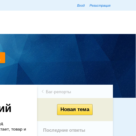
Вход
Регистрация
Баг-репорты
ий
од
тает, товар и
Последние ответы