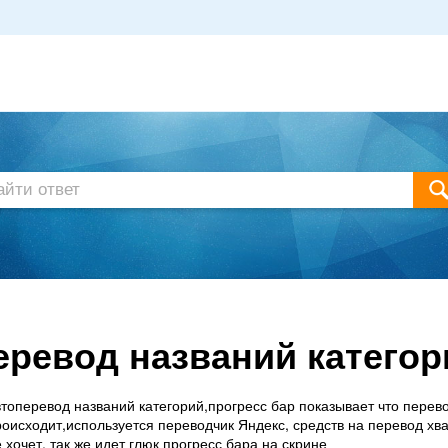
еревод названий категор
втоперевод названий категорий,прогресс бар показывает что перев
оисходит,используется переводчик Яндекс, средств на перевод хва
 хочет, так же идет глюк прогресс бара на скрине