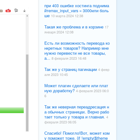
при 403 ошибке хостинга поднима
йтеmax_input_vars = 3000или боль
ше
10 марта 2024 12:38
Такая же проблема и в корзине
17
января 2024 12:08
Есть ли возможность перевода ко
нкретных товаров? Например мне
нужно перевести не все товары,
а...
8 февраля 2023 16:48
Так же у страниц пагинации
4 февр
аля 2023 10:45
Может плагин сделаете или плат
ную доработку?
4 февраля 2023 06:0
6
Так же неверная переадресация н
а обычных страницах. Верно рабо
тает только у товара и главная.
4
февраля 2023 06:05
Спасибо! Помогло!Вот, может ком
у поможет тоже. {if !empty($theme_