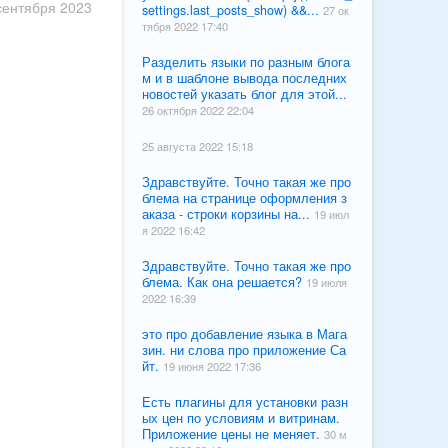
сентября 2023
settings.last_posts_show) &&...
27 ок
тября 2022 17:40
Разделить языки по разным блога
м и в шаблоне вывода последних
новостей указать блог для этой...
26 октября 2022 22:04
25 августа 2022 15:18
Здравствуйте. Точно такая же про
блема на странице оформления з
аказа - строки корзины на...
19 июл
я 2022 16:42
Здравствуйте. Точно такая же про
блема. Как она решается?
19 июля
2022 16:39
это про добавление языка в Мага
зин. ни слова про приложение Са
йт.
19 июня 2022 17:36
Есть плагины для установки разн
ых цен по условиям и витринам.
Приложение цены не меняет.
30 м