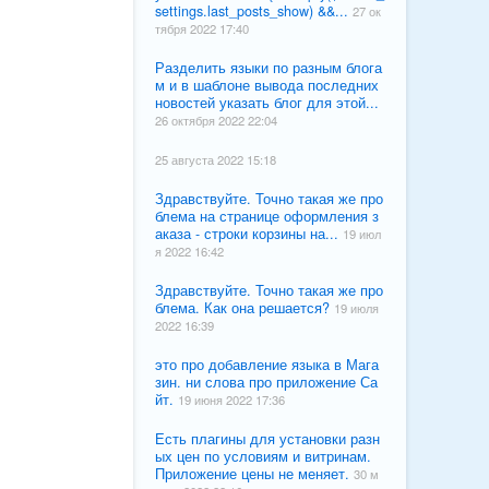
settings.last_posts_show) &&...
27 ок
тября 2022 17:40
Разделить языки по разным блога
м и в шаблоне вывода последних
новостей указать блог для этой...
26 октября 2022 22:04
25 августа 2022 15:18
Здравствуйте. Точно такая же про
блема на странице оформления з
аказа - строки корзины на...
19 июл
я 2022 16:42
Здравствуйте. Точно такая же про
блема. Как она решается?
19 июля
2022 16:39
это про добавление языка в Мага
зин. ни слова про приложение Са
йт.
19 июня 2022 17:36
Есть плагины для установки разн
ых цен по условиям и витринам.
Приложение цены не меняет.
30 м