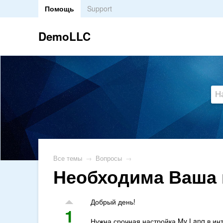
Помощь
Support
DemoLLC
Все темы
→
Вопросы
→
Необходима Ваша 
Добрый день!
1
Нужна срочная настройка My Lang в ин