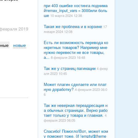
при 403 ошибке хостинга поднима
йтеmax_input_vars = 3000или боль
ше
10 марта 2024 12:38
Такая же проблема и в корзине
17
 февраля 2019
января 2024 12:08
Есть ли возможность перевода ко
рные
новые
нкретных товаров? Например мне
нужно перевести не все товары,
а...
8 февраля 2023 16:48
Так же у страниц пагинации
4 февр
аля 2023 10:45
Может плагин сделаете или плат
ную доработку?
4 февраля 2023 06:0
6
Так же неверная переадресация н
а обычных страницах. Верно рабо
тает только у товара и главная.
4
февраля 2023 06:05
Спасибо! Помогло!Вот, может ком
у поможет тоже. {if !empty($theme_