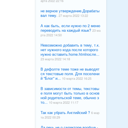
арта 2022 22:16
не верное утверждение.Дорабаты
вал тему.
27 марта 2022 13:22
А как быть, если нужно по 2 меню
переводить на каждый язык?
23 ма
рта 2022 14:50
Невозможно добавить в тему, т.к.
нет нужного кода после которого
нужно вставить:home.htmlпосле...
23 марта 2022 14:18
В дефолте теме тоже не выводят
ся текстовые поля. Для поселени
й "Блог" и...
10 марта 2022 16:25
В зависимости от темы, текстовы
е поля могут быть только в основ
ной родительской теме, обычно э
то...
10 марта 2022 11:17
Так как убрать Английский ?
6 мар
та 2022 00:29
Да речь не о селекторе вообще -