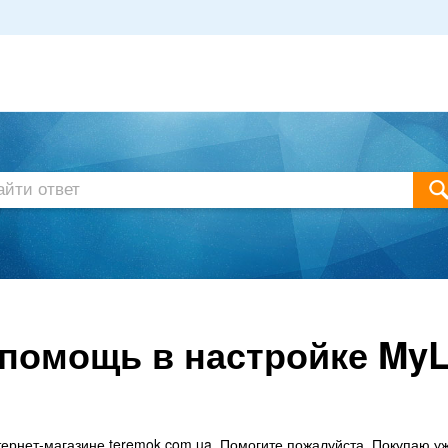
помощь в настройке My
тернет-магазине teremok.com.ua. Помогите пожалуйста. Покупаю у