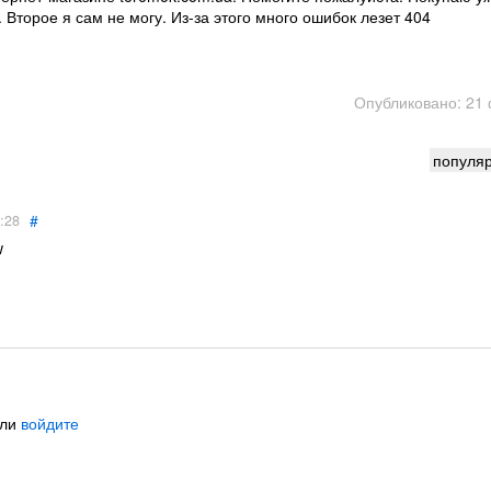
Второе я сам не могу. Из-за этого много ошибок лезет 404
Опубликовано: 21
популя
#
:28
w
ли
войдите